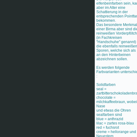
elfenbeinfarben sein, k
aber im Alter eine
Schattierung in der
entsprechenden Pointfa
bekommen.
Das besondere Merkma
einer Birma aber sind di
reinweißen Vorderpfötc
(in Fachkreisen
"Handschuhe" genannt)
die ebenfalls reinweiße
Sporen, welche sich als 
an den Hinterbeinen
abzeichnen sollen.
Es werden folgende
Farbvarianten untersch
:
Solidfarben
seal =
zartbitterschokoladenbr
chocolate =
milchkaffeebraun, wobei
Nase
und etwas die Ohren
sealfarben sind
blue = anthrazid
lilac = zartes rosa-blau
red = fuchsrot
creme = hellorange und 
Neuestem