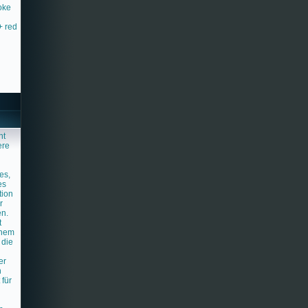
oke
+ red
ht
ere
es,
es
tion
r
en.
t
inem
 die
er
h
 für