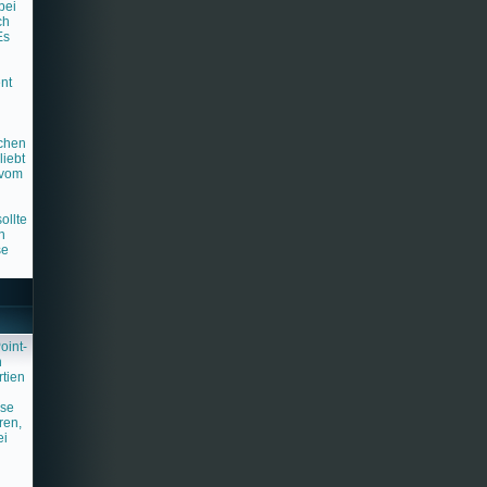
bei
ch
Es
nt
chen
liebt
 vom
n
ollte
n
se
oint-
n
rtien
ese
ren,
ei