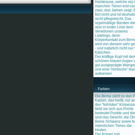
Halskrause, welche sicj 
manchen Tieren erst na
zwei, drei Jahren zeigt. 
filzt nicht und ist deshalb
recht pflegeleicht. Das
regelmäßige Bürsten die
also in erster Linie dem
Verwöhnen unseres
Lieblings, denn
Körperkontakt zum Birm
wird von diesem sehr ge
- und natürlich nicht nur
Kätzchen.
Der kräftige Kopf mit de
schönen blauen Augen s
gut ausgeprägte Wange
und eine "römische" Na
aufweisen.
Farben
Die Birma zählt zu den P
Katzen, das heißt, nur a
den "kühlsten" Körperpa
färbt sie sich aus.Points
bedeutet Punkte und di
sind das Gesicht, die Oh
Beine Schwanz sowie b
männlichen Tieren die
Hoden.
Der Körper soll