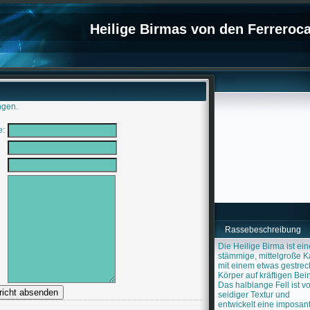
Heilige Birmas von den Ferreroc
ngen.
e:
Rassebeschreibung
Die Heilige Birma ist ein
stämmige, mittelgroße K
mit einem etwas gestrec
Körper auf kräftigen Bei
Das halblange Fell ist v
seidiger Textur und
entwickelt eine imposan