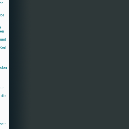
ann
rbe
l
e
hen
 und
n
Keil
ieden
aun
 die
seit