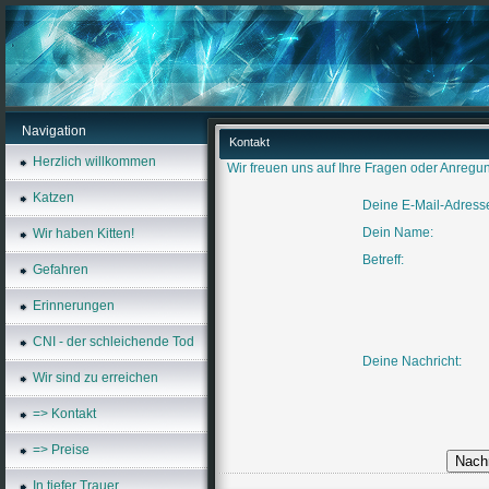
Navigation
Kontakt
Herzlich willkommen
Wir freuen uns auf Ihre Fragen oder Anregu
Katzen
Deine E-Mail-Adress
Dein Name:
Wir haben Kitten!
Betreff:
Gefahren
Erinnerungen
CNI - der schleichende Tod
Deine Nachricht:
Wir sind zu erreichen
=> Kontakt
=> Preise
In tiefer Trauer