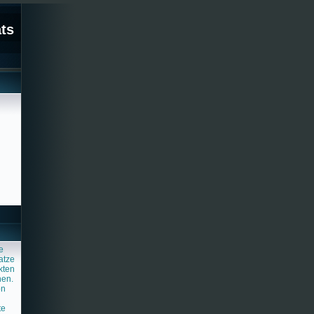
ats
e
atze
kten
nen.
on
te