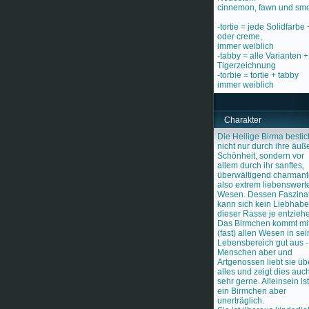
cinnemon, fawn und sm
-tortie = jede Solidfarbe 
oder creme,
immer weiblich
-tabby = alle Varianten +
Tigerzeichnung
-torbie = tortie + tabby
immer weiblich
Charakter
Die Heilige Birma bestic
nicht nur durch ihre äuß
Schönheit, sondern vor
allem durch ihr sanftes,
überwältigend charmant
also extrem liebenswert
Wesen. Dessen Faszina
kann sich kein Liebhabe
dieser Rasse je entzieh
Das Birmchen kommt mi
(fast) allen Wesen in se
Lebensbereich gut aus -
Menschen aber und
Artgenossen liebt sie üb
alles und zeigt dies auc
sehr gerne. Alleinsein ist
ein Birmchen aber
unerträglich.